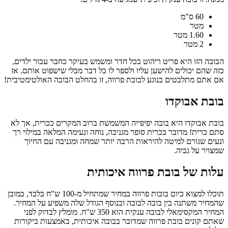
60 ס"מ
מטר
1.60 מטר
2 מטר
הבובה הזו היא פריט ריהוט בכל חדר ומשמש בעיקר כחבר עבור ילדים,
כזה שהם יכולים להישען עליו ולספר לו כל דבר מבלי שישפוט אותם. אז
אם אתם מתלבטים בנוגע לבובת פרווה, זו בהחלט הבובה האולטימטיבית!
בובת אבוקדו
בובת אבוקדו היא בובה יפיפייה המשמשת ברוב המקרים ככרית, אך לא
סתם כרית! מדובר בכרית סופר מגניבה, נוחה ונעימה המלאה במילוי רך
ונעים שגורם למיטה להיראות הרבה יותר שמחה ומגניבה עם החיוך
שמצויר על גביה.
עלות של בובת פרווה איכותית
תוכלו למצוא כיום בובות פרווה במחיר שמתחיל מ-100 ש"ח בלבד, כמובן
שהמחיר משתנה בין בובה לבובה ובנוסף הגודל שלה משפיע על המחיר.
המחיר המקסימאלי לבובה ענקית הוא 350 ש"ח. מומלץ לבדוק לפני
שאתם קונים בובת פרווה שמדובר בבובה איכותית, באמצעות ביקורות