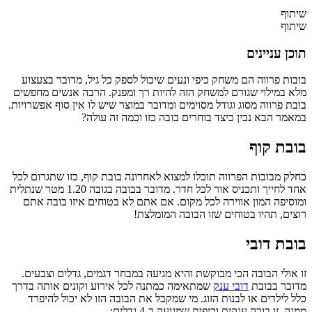
שיתוף
שיתוף
תוכן עניינים
בובות פרווה הם משחק כיפי ונעים שיכול לספק כל גיל, מדובר בצעצוע
מלא במילוי שגורם למשחק הזה להיות רך ומפנק. הרבה אנשים מחפשים
בובת פרווה מסוג וגודל מסוימים ומדובר במוצר שיש לו אין סוף אפשרויות.
במאמר הבא נבין כיצד בוחרים בובה כזו וכמה זה עולה?
בובת קוף
כחלק מבובות הפרווה תוכלו למצוא לאחרונה בובת קוף, כזו שתגרום לכל
אחד לחייך ותכניס אור לכל חדר. מדובר בבובה בגובה 1.20 מטר שנתלית
ומוסיפה המון אווירה לכל מקום. אם אתם לא בטוחים איזו בובה אתם
רוצים, תהיו בטוחים שזו הבובה המומלצת!
בובת דובי
זו אולי הבובה הכי מבוקשת והיא מגיעה במבחר דגמים, גדלים וצבעים.
מדובר בבובת
דובי ענק
שמתאימה כמתנה לכל אירוע וקונים אותה בדרך
כלל לילדים או לבנות הזוג. מי שמקבל את הבובה הזו לא יכול להיפרד
ממנה. זו בובה ענקית וכיפית שמגיעה ב-4 גדלים: